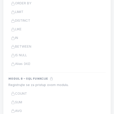
ORDER BY
LIMIT
DISTINCT
LIKE
IN
BETWEEN
IS NULL
Alias (AS)
MODUL 8 – SQL FUNKCIJE
Registrujte se za pristup ovom modulu.
COUNT
SUM
AVG