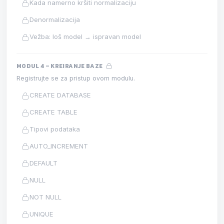
Kada namerno kršiti normalizaciju
Denormalizacija
Vežba: loš model → ispravan model
MODUL 4 – KREIRANJE BAZE
Registrujte se za pristup ovom modulu.
CREATE DATABASE
CREATE TABLE
Tipovi podataka
AUTO_INCREMENT
DEFAULT
NULL
NOT NULL
UNIQUE