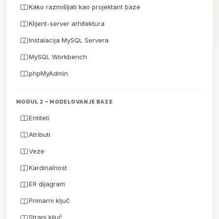
Kako razmišljati kao projektant baze
Klijent-server arhitektura
Instalacija MySQL Servera
MySQL Workbench
phpMyAdmin
MODUL 2 – MODELOVANJE BAZE
Entiteti
Atributi
Veze
Kardinalnost
ER dijagram
Primarni ključ
Strani ključ