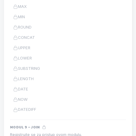
MAX
MIN
ROUND
CONCAT
UPPER
LOWER
SUBSTRING
LENGTH
DATE
NOW
DATEDIFF
MODUL 9 – JOIN
Registrujte se za pristup ovom modulu.