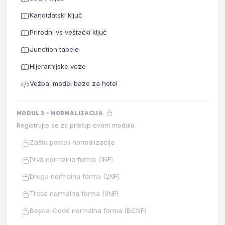
Kandidatski ključ
Prirodni vs veštački ključ
Junction tabele
Hijerarhijske veze
Vežba: model baze za hotel
MODUL 3 – NORMALIZACIJA
Registrujte se za pristup ovom modulu.
Zašto postoji normalizacija
Prva normalna forma (1NF)
Druga normalna forma (2NF)
Treća normalna forma (3NF)
Boyce-Codd normalna forma (BCNF)