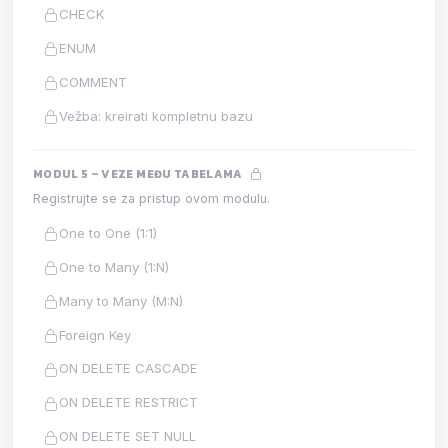
CHECK
ENUM
COMMENT
Vežba: kreirati kompletnu bazu
MODUL 5 – VEZE MEĐU TABELAMA
Registrujte se za pristup ovom modulu.
One to One (1:1)
One to Many (1:N)
Many to Many (M:N)
Foreign Key
ON DELETE CASCADE
ON DELETE RESTRICT
ON DELETE SET NULL