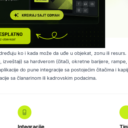
dređuju ko i kada može da uđe u objekat, zonu ili resurs.
, izveštaji) sa hardverom (čitači, okretne barijere, rampe
likacije do pune integracije sa postojećim čitačima i kap
cije sa članarinom ili kadrovskim podacima.
Integracije
Tip