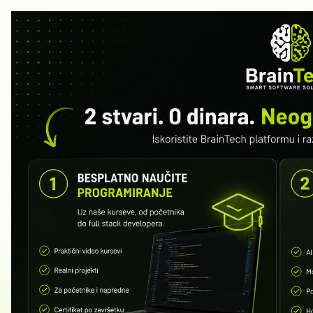
POČ
ISTA
Sistemi za
kontrolu p
Razvoj sistema za kontrolu pristupa: ulaz
posetilaca, integracija sa hardverom i ka