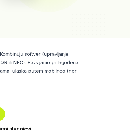
 Kombinuju softver (upravljanje
, QR ili NFC). Razvijamo prilagođena
ijama, ulaska putem mobilnog (npr.
ični slučajevi