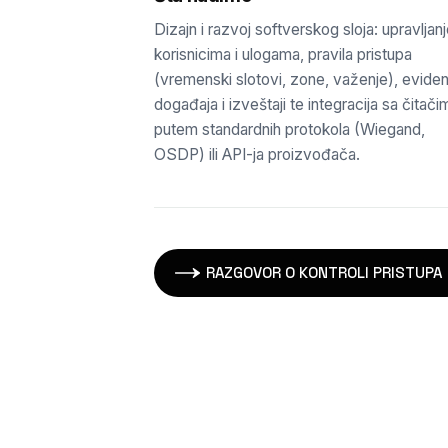
Dizajn i razvoj softverskog sloja: upravljan
korisnicima i ulogama, pravila pristupa
(vremenski slotovi, zone, važenje), eviden
događaja i izveštaji te integracija sa čitači
putem standardnih protokola (Wiegand,
OSDP) ili API-ja proizvođača.
RAZGOVOR O KONTROLI PRISTUPA