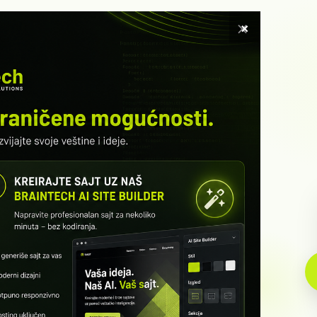
×
ETNA
SOFTVER
USLUGE
KURSEVI
KNUTI RADOVI
INFO
ristupa
 na objekat, evidencija
rtama.