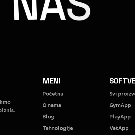
E
N
A
S
MENI
SOFTV
Početna
Svi proizv
adimo
O nama
GymApp
biznis.
Blog
PlayApp
Tehnologije
VetApp