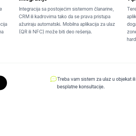
je
Integracija sa postojećim sistemom članarine,
Tere
CRM ili kadrovima tako da se prava pristupa
apli
cija
ažuriraju automatski. Mobilna aplikacija za ulaz
doga
ma
(QR ili NFC) može biti deo rešenja.
zon
hard
Treba vam sistem za ulaz u objekat ili
besplatne konsultacije.