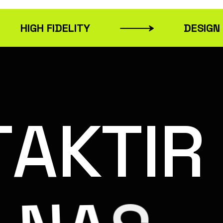
HIGH FIDELITY
DESIGN
T
A
K
T
I
R