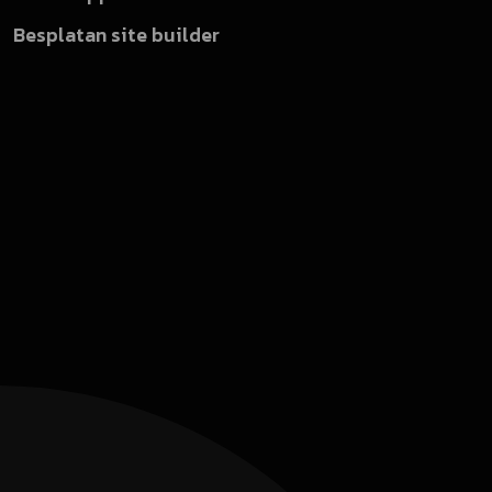
Besplatan site builder
Sve usluge
Custom / kompleksne web aplikacije
Android i iOS aplikacije
Modelovanje i razvoj baza podataka
JAVA desktop aplikacije
REST API sistemi
Sistemi za kontrolu pristupa