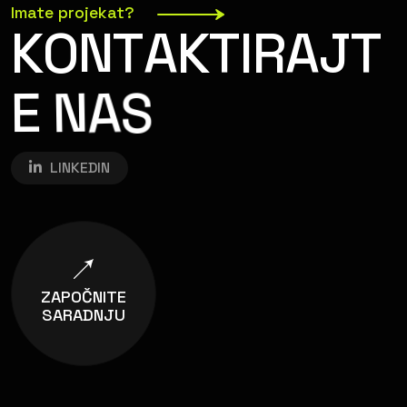
Imate projekat?
K
O
N
T
A
K
T
I
R
A
J
T
S
E
N
A
LINKEDIN
ZAPOČNITE
SARADNJU