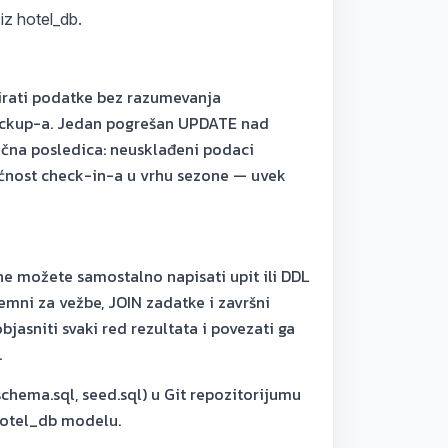
iz hotel_db.
irati podatke bez razumevanja
backup-a. Jedan pogrešan UPDATE nad
ična posledica: neusklađeni podaci
gućnost check-in-a u vrhu sezone — uvek
ne možete samostalno napisati upit ili DDL
premni za vežbe, JOIN zadatke i završni
asniti svaki red rezultata i povezati ga
.
schema.sql, seed.sql) u Git repozitorijumu
 hotel_db modelu.