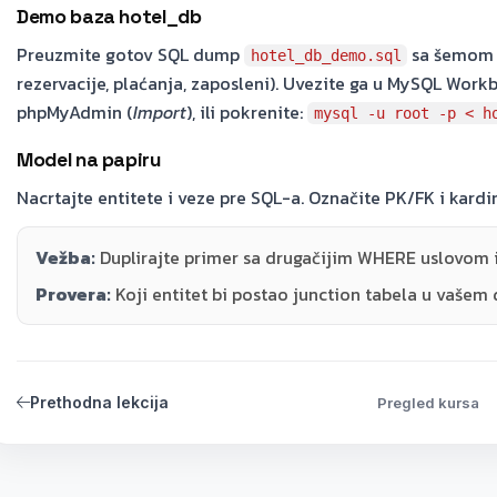
Demo baza hotel_db
Preuzmite gotov SQL dump
sa šemom i
hotel_db_demo.sql
rezervacije, plaćanja, zaposleni). Uvezite ga u MySQL Work
phpMyAdmin (
Import
), ili pokrenite:
mysql -u root -p < h
Model na papiru
Nacrtajte entitete i veze pre SQL-a. Označite PK/FK i kard
Vežba:
Duplirajte primer sa drugačijim WHERE uslovom i
Provera:
Koji entitet bi postao junction tabela u vaše
Prethodna lekcija
Pregled kursa