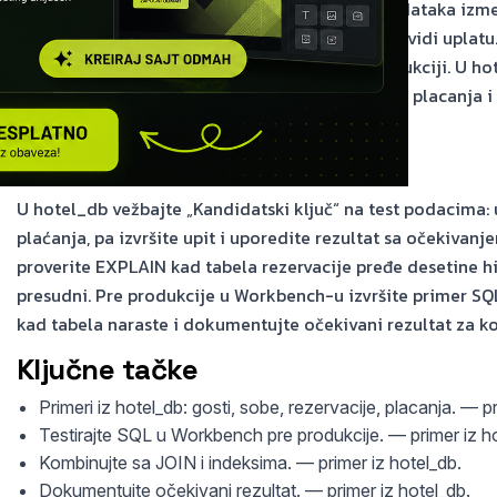
Pogrešna upotreba dovodi do neusklađenih podataka između
vidi potvrđenu rezervaciju, a sistem finansija ne vidi uplat
hotel_db baze pre nego što je primenite u produkciji. U hot
rade nad istim tabelama gosti, sobe, rezervacije, placanja
konzistentna za sve module aplikacije.
Detaljnije
U hotel_db vežbajte „Kandidatski ključ“ na test podacima: u
plaćanja, pa izvršite upit i uporedite rezultat sa očekivanj
proverite EXPLAIN kad tabela rezervacije pređe desetine h
presudni. Pre produkcije u Workbench-u izvršite primer SQ
kad tabela naraste i dokumentujte očekivani rezultat za ko
Ključne tačke
Primeri iz hotel_db: gosti, sobe, rezervacije, placanja. — p
Testirajte SQL u Workbench pre produkcije. — primer iz h
Kombinujte sa JOIN i indeksima. — primer iz hotel_db.
Dokumentujte očekivani rezultat. — primer iz hotel_db.