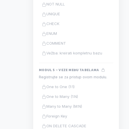
NOT NULL
UNIQUE
CHECK
ENUM
COMMENT
Vežba: kreirati kompletnu bazu
MODUL 5 – VEZE MEĐU TABELAMA
Registrujte se za pristup ovom modulu.
One to One (1:1)
One to Many (1:N)
Many to Many (M:N)
Foreign Key
ON DELETE CASCADE