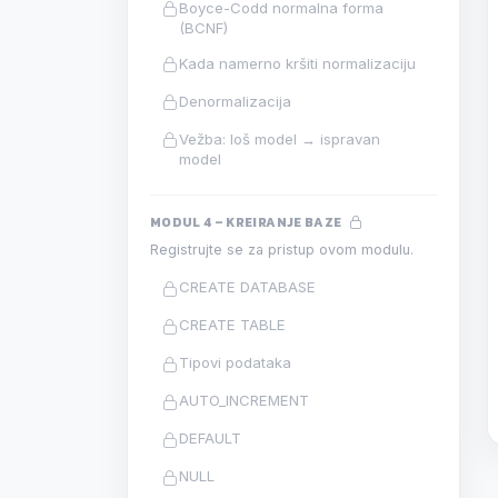
Boyce-Codd normalna forma
(BCNF)
Kada namerno kršiti normalizaciju
Denormalizacija
Vežba: loš model → ispravan
model
MODUL 4 – KREIRANJE BAZE
Registrujte se za pristup ovom modulu.
CREATE DATABASE
CREATE TABLE
Tipovi podataka
AUTO_INCREMENT
DEFAULT
NULL