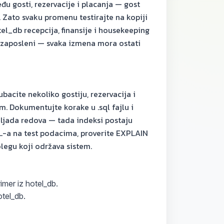
 gosti, rezervacije i placanja — gost
u. Zato svaku promenu testirajte na kopiji
el_db recepcija, finansije i housekeeping
 i zaposleni — svaka izmena mora ostati
bacite nekoliko gostiju, rezervacija i
em. Dokumentujte korake u .sql fajlu i
iljada redova — tada indeksi postaju
L-a na test podacima, proverite EXPLAIN
legu koji održava sistem.
rimer iz hotel_db.
otel_db.