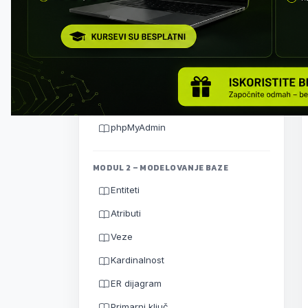
Kako razmišljati kao projektant
baze
Klijent-server arhitektura
Instalacija MySQL Servera
MySQL Workbench
phpMyAdmin
MODUL 2 – MODELOVANJE BAZE
Entiteti
Atributi
Veze
Kardinalnost
ER dijagram
Primarni ključ