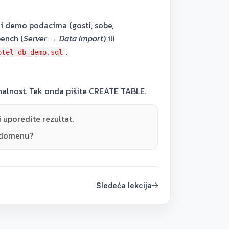
 demo podacima (gosti, sobe,
bench (
Server → Data Import
) ili
.
otel_db_demo.sql
inalnost. Tek onda pišite CREATE TABLE.
 uporedite rezultat.
m domenu?
Sledeća lekcija