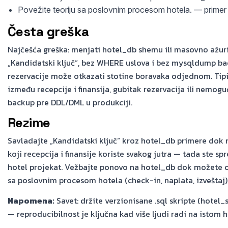
Povežite teoriju sa poslovnim procesom hotela. — primer 
Česta greška
Najčešća greška: menjati hotel_db shemu ili masovno ažur
„Kandidatski ključ“, bez WHERE uslova i bez mysqldump 
rezervacije može otkazati stotine boravaka odjednom. Tip
između recepcije i finansija, gubitak rezervacija ili nemo
backup pre DDL/DML u produkciji.
Rezime
Savladajte „Kandidatski ključ“ kroz hotel_db primere dok 
koji recepcija i finansije koriste svakog jutra — tada ste s
hotel projekat. Vežbajte ponovo na hotel_db dok možete obj
sa poslovnim procesom hotela (check-in, naplata, izveštaj)
Napomena:
Savet: držite verzionisane .sql skripte (hotel_
— reproducibilnost je ključna kad više ljudi radi na istom