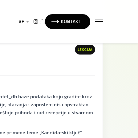
SR
KONTAKT
LEKCIJA
hotel_db baze podataka koju gradite kroz
je, placanja i zaposleni nisu apstraktan
eštaje prihoda i rad recepcije u stvarnom
vne primene teme „Kandidatski ključ“.