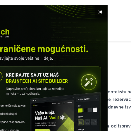
×
ETNA
SOFTVER
USLUGE
KURSEVI
KNUTI RADOVI
INFO
MODUL 2 – MODELOVANJE BAZE
Kandidatski ključ
Kandidatski ključ u hotel_db
Lekcija Kandidatski ključ objašnjava koncept u kontekstu 
ceo BrainTech SQL/MySQL kurs. Tabele gosti, sobe, rezervaci
primer — modeliraju check-in, naplatu boravka, dnevne izv
hotelskom informacionom sistemu.
Recepcija i finansije u hotelu svakodnevno zavise od ispra