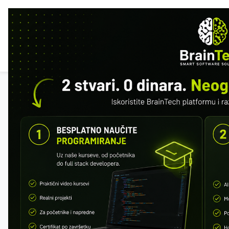
POČ
ISTA
Svi kursevi
SQL & MySQL
Besplatan preview: prva 2 modula.
Registrujte se da sačuvate napredak.
Registracija
Napredak
1 / 152 · 1%
MODUL 1 – ŠTA JE BAZA PODATAKA
Šta je DBMS
SQL vs MySQL
Relacione baze