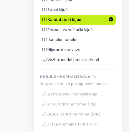
Strani ključ
Kandidatski ključ
Prirodni vs veštački ključ
Junction tabele
Hijerarhijske veze
Vežba: model baze za hotel
MODUL 3 – NORMALIZACIJA
Registrujte se za pristup ovom modulu.
Zašto postoji normalizacija
Prva normalna forma (1NF)
Druga normalna forma (2NF)
Treća normalna forma (3NF)