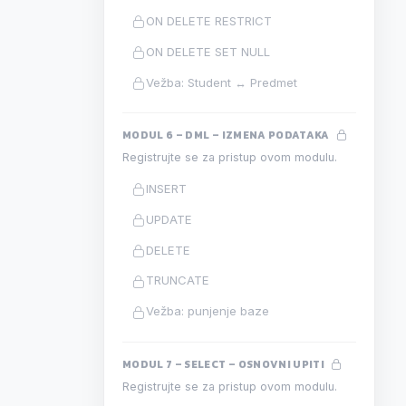
ON DELETE RESTRICT
ON DELETE SET NULL
Vežba: Student ↔ Predmet
MODUL 6 – DML – IZMENA PODATAKA
Registrujte se za pristup ovom modulu.
INSERT
UPDATE
DELETE
TRUNCATE
Vežba: punjenje baze
MODUL 7 – SELECT – OSNOVNI UPITI
Registrujte se za pristup ovom modulu.