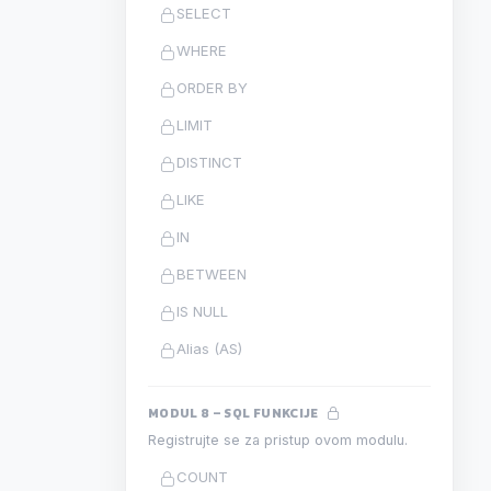
SELECT
WHERE
ORDER BY
LIMIT
DISTINCT
LIKE
IN
BETWEEN
IS NULL
Alias (AS)
MODUL 8 – SQL FUNKCIJE
Registrujte se za pristup ovom modulu.
COUNT