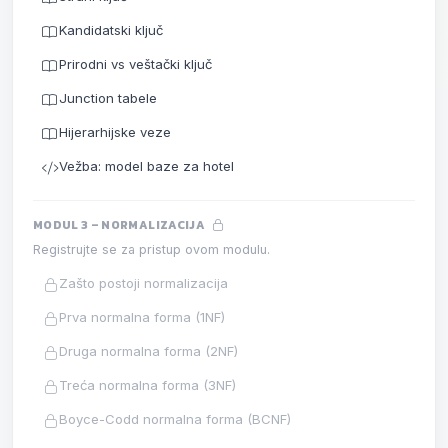
Kandidatski ključ
Prirodni vs veštački ključ
Junction tabele
Hijerarhijske veze
Vežba: model baze za hotel
MODUL 3 – NORMALIZACIJA
Registrujte se za pristup ovom modulu.
Zašto postoji normalizacija
Prva normalna forma (1NF)
Druga normalna forma (2NF)
Treća normalna forma (3NF)
Boyce-Codd normalna forma (BCNF)