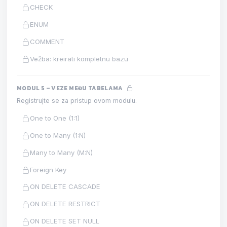
CHECK
ENUM
COMMENT
Vežba: kreirati kompletnu bazu
MODUL 5 – VEZE MEĐU TABELAMA
Registrujte se za pristup ovom modulu.
One to One (1:1)
One to Many (1:N)
Many to Many (M:N)
Foreign Key
ON DELETE CASCADE
ON DELETE RESTRICT
ON DELETE SET NULL