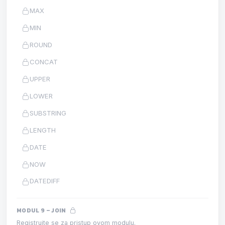
MAX
MIN
ROUND
CONCAT
UPPER
LOWER
SUBSTRING
LENGTH
DATE
NOW
DATEDIFF
MODUL 9 – JOIN
Registrujte se za pristup ovom modulu.