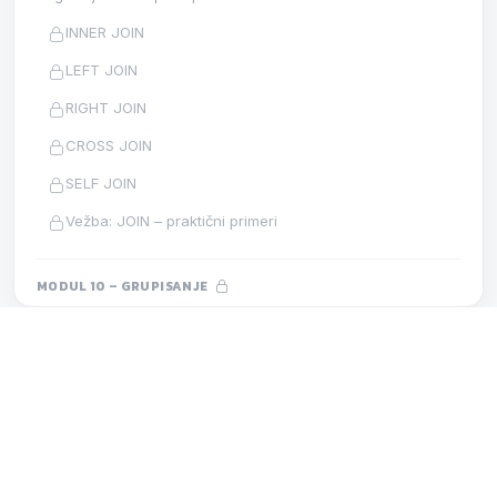
INNER JOIN
LEFT JOIN
RIGHT JOIN
CROSS JOIN
SELF JOIN
Vežba: JOIN – praktični primeri
MODUL 10 – GRUPISANJE
Registrujte se za pristup ovom modulu.
GROUP BY
MODUL 4 – KREIRANJE BAZE
LEKCIJA
HAVING
UNIQUE
Agregatne funkcije
MODUL 11 – PODUPITI