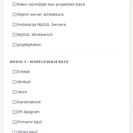
Kako razmišljati kao projektant baze
Klijent-server arhitektura
Instalacija MySQL Servera
MySQL Workbench
phpMyAdmin
MODUL 2 – MODELOVANJE BAZE
Entiteti
Atributi
Veze
Kardinalnost
ER dijagram
Primarni ključ
Strani ključ