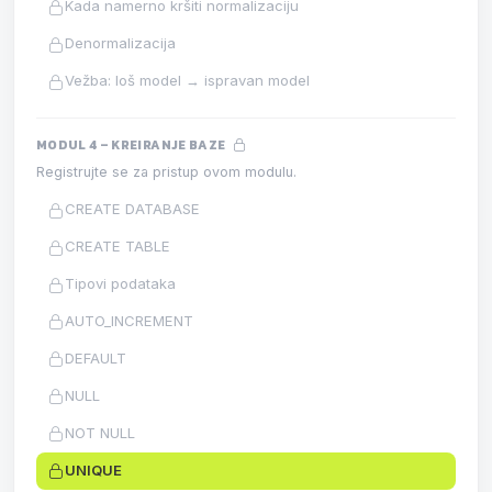
Kada namerno kršiti normalizaciju
Denormalizacija
Vežba: loš model → ispravan model
MODUL 4 – KREIRANJE BAZE
Registrujte se za pristup ovom modulu.
CREATE DATABASE
CREATE TABLE
Tipovi podataka
AUTO_INCREMENT
DEFAULT
NULL
NOT NULL
UNIQUE