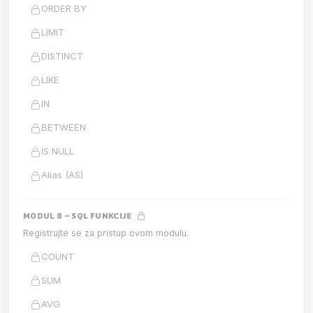
ORDER BY
LIMIT
DISTINCT
LIKE
IN
BETWEEN
IS NULL
Alias (AS)
MODUL 8 – SQL FUNKCIJE
Registrujte se za pristup ovom modulu.
COUNT
SUM
AVG