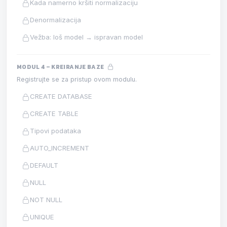
Kada namerno kršiti normalizaciju
Denormalizacija
Vežba: loš model → ispravan model
MODUL 4 – KREIRANJE BAZE
Registrujte se za pristup ovom modulu.
CREATE DATABASE
CREATE TABLE
Tipovi podataka
AUTO_INCREMENT
DEFAULT
NULL
NOT NULL
UNIQUE