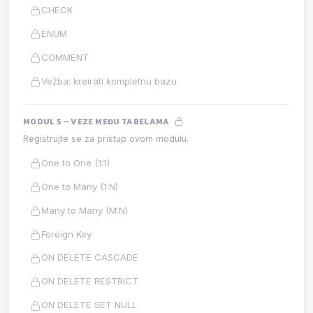
CHECK
ENUM
COMMENT
Vežba: kreirati kompletnu bazu
MODUL 5 – VEZE MEĐU TABELAMA
Registrujte se za pristup ovom modulu.
One to One (1:1)
One to Many (1:N)
Many to Many (M:N)
Foreign Key
ON DELETE CASCADE
ON DELETE RESTRICT
ON DELETE SET NULL