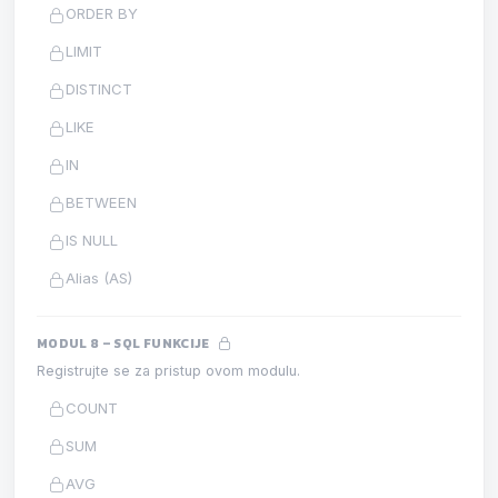
ORDER BY
LIMIT
DISTINCT
LIKE
IN
BETWEEN
IS NULL
Alias (AS)
MODUL 8 – SQL FUNKCIJE
Registrujte se za pristup ovom modulu.
COUNT
SUM
AVG