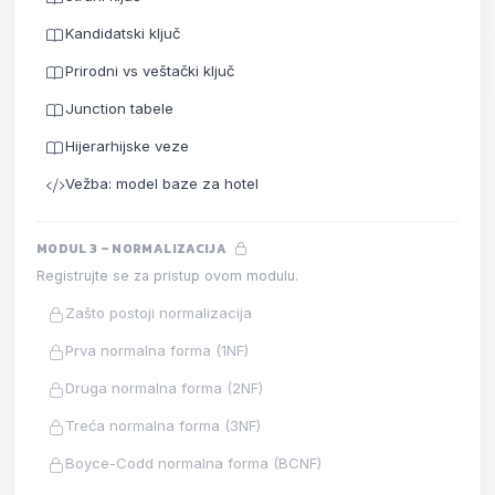
Kandidatski ključ
Prirodni vs veštački ključ
Junction tabele
Hijerarhijske veze
Vežba: model baze za hotel
MODUL 3 – NORMALIZACIJA
Registrujte se za pristup ovom modulu.
Zašto postoji normalizacija
Prva normalna forma (1NF)
Druga normalna forma (2NF)
Treća normalna forma (3NF)
Boyce-Codd normalna forma (BCNF)