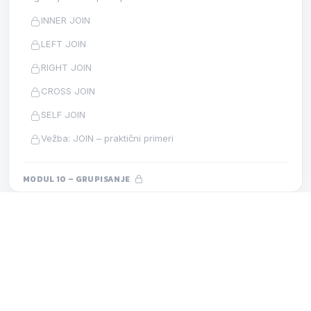
INNER JOIN
LEFT JOIN
RIGHT JOIN
CROSS JOIN
SELF JOIN
Vežba: JOIN – praktični primeri
MODUL 10 – GRUPISANJE
Registrujte se za pristup ovom modulu.
GROUP BY
MODUL 14 – STORED PROCEDURE
LEKCIJA
HAVING
LOOP
Agregatne funkcije
MODUL 11 – PODUPITI