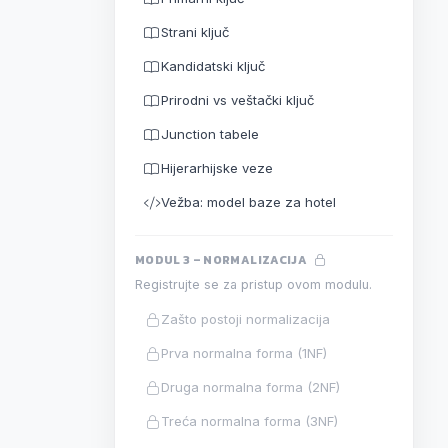
Strani ključ
Kandidatski ključ
Prirodni vs veštački ključ
Junction tabele
Hijerarhijske veze
Vežba: model baze za hotel
MODUL 3 – NORMALIZACIJA
Registrujte se za pristup ovom modulu.
Zašto postoji normalizacija
Prva normalna forma (1NF)
Druga normalna forma (2NF)
Treća normalna forma (3NF)