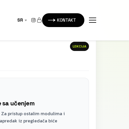
SR
KONTAKT
LEKCIJA
te sa učenjem
 Za pristup ostalim modulima i
napredak iz pregledača biće