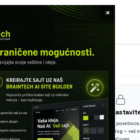
×
ETNA
SOFTVER
USLUGE
KURSEVI
KNUTI RADOVI
INFO
MODUL 19 – BACKUP
Import
Registrujte se i nastavi
Prva dva modula su besplatna za sve posetioce.
lekcijama napravite besplatan nalog – vaš 
sačuvan.