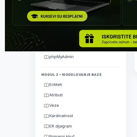
Kako razmišljati kao projektant
baze
Klijent-server arhitektura
Instalacija MySQL Servera
MySQL Workbench
phpMyAdmin
MODUL 2 – MODELOVANJE BAZE
Entiteti
Atributi
Veze
Kardinalnost
ER dijagram
Primarni ključ