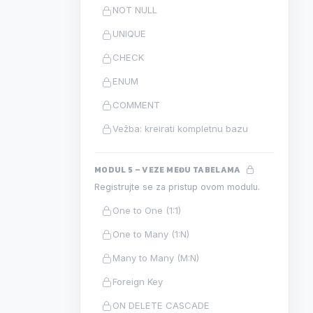
NOT NULL
UNIQUE
CHECK
ENUM
COMMENT
Vežba: kreirati kompletnu bazu
MODUL 5 – VEZE MEĐU TABELAMA
Registrujte se za pristup ovom modulu.
One to One (1:1)
One to Many (1:N)
Many to Many (M:N)
Foreign Key
ON DELETE CASCADE