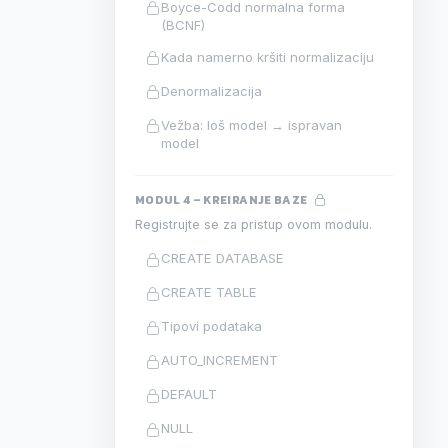
Boyce-Codd normalna forma
(BCNF)
Kada namerno kršiti normalizaciju
Denormalizacija
Vežba: loš model → ispravan
model
MODUL 4 – KREIRANJE BAZE
Registrujte se za pristup ovom modulu.
CREATE DATABASE
CREATE TABLE
Tipovi podataka
AUTO_INCREMENT
DEFAULT
NULL