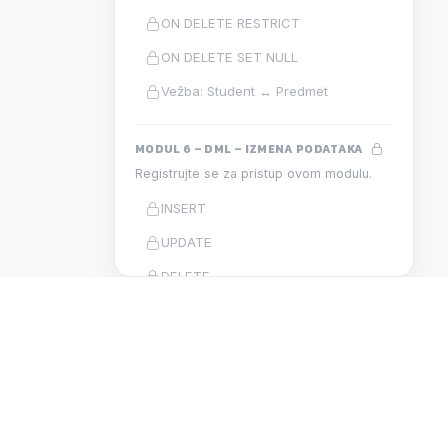
ON DELETE RESTRICT
ON DELETE SET NULL
Vežba: Student ↔ Predmet
MODUL 6 – DML – IZMENA PODATAKA
Registrujte se za pristup ovom modulu.
INSERT
UPDATE
DELETE
TRUNCATE
Vežba: punjenje baze
MODUL 7 – SELECT – OSNOVNI UPITI
Registrujte se za pristup ovom modulu.
N
DEVELOPMENT