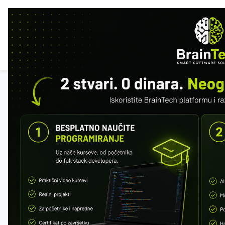
POČ
ISTA
Svi kursevi
SQL & MySQL
Besplatan preview: prva 2 modula.
Registrujte se da sačuvate napredak.
Registracija
Napredak
0 / 152 · 0%
MODUL 1 – ŠTA JE BAZA PODATAKA
Šta je DBMS
SQL vs MySQL
Relacione baze