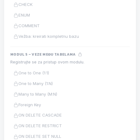
CHECK
ENUM
COMMENT
Vežba: kreirati kompletnu bazu
MODUL 5 – VEZE MEĐU TABELAMA
Registrujte se za pristup ovom modulu.
One to One (1:1)
One to Many (1:N)
Many to Many (M:N)
Foreign Key
ON DELETE CASCADE
ON DELETE RESTRICT
ON DELETE SET NULL