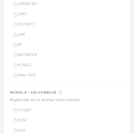
ORDER BY
LIMIT
DISTINCT
LIKE
IN
BETWEEN
IS NULL
Alias (AS)
MODUL 8 – SQL FUNKCIJE
Registrujte se za pristup ovom modulu.
COUNT
SUM
AVG