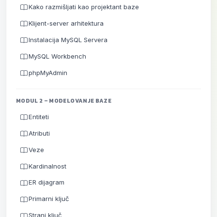
Kako razmišljati kao projektant baze
Klijent-server arhitektura
Instalacija MySQL Servera
MySQL Workbench
phpMyAdmin
MODUL 2 – MODELOVANJE BAZE
Entiteti
Atributi
Veze
Kardinalnost
ER dijagram
Primarni ključ
Strani ključ