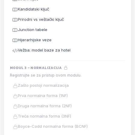
Kandidatski ključ
Prirodni vs veštački ključ
Junction tabele
Hijerarhijske veze
Vežba: model baze za hotel
MODUL 3 – NORMALIZACIJA
Registrujte se za pristup ovom modulu.
Zašto postoji normalizacija
Prva normalna forma (1NF)
Druga normalna forma (2NF)
Treća normalna forma (3NF)
Boyce-Codd normalna forma (BCNF)