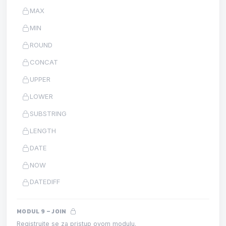
MAX
MIN
ROUND
CONCAT
UPPER
LOWER
SUBSTRING
LENGTH
DATE
NOW
DATEDIFF
MODUL 9 – JOIN
Registrujte se za pristup ovom modulu.