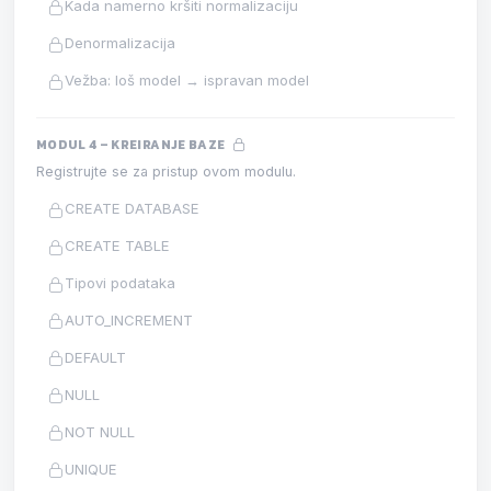
Kada namerno kršiti normalizaciju
Denormalizacija
Vežba: loš model → ispravan model
MODUL 4 – KREIRANJE BAZE
Registrujte se za pristup ovom modulu.
CREATE DATABASE
CREATE TABLE
Tipovi podataka
AUTO_INCREMENT
DEFAULT
NULL
NOT NULL
UNIQUE