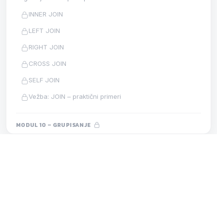
INNER JOIN
LEFT JOIN
RIGHT JOIN
CROSS JOIN
SELF JOIN
Vežba: JOIN – praktični primeri
MODUL 10 – GRUPISANJE
Registrujte se za pristup ovom modulu.
GROUP BY
MODUL 18 – OPTIMIZACIJA
LEKCIJA
HAVING
Dobar WHERE
Agregatne funkcije
MODUL 11 – PODUPITI