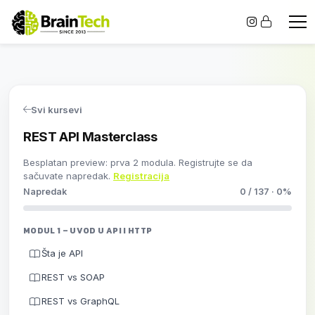
Svi kursevi
REST API Masterclass
Besplatan preview: prva 2 modula. Registrujte se da
sačuvate napredak.
Registracija
Napredak
0 / 137 · 0%
MODUL 1 – UVOD U API I HTTP
Šta je API
REST vs SOAP
REST vs GraphQL