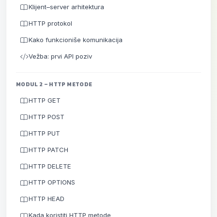
Klijent–server arhitektura
HTTP protokol
Kako funkcioniše komunikacija
Vežba: prvi API poziv
MODUL 2 – HTTP METODE
HTTP GET
HTTP POST
HTTP PUT
HTTP PATCH
HTTP DELETE
HTTP OPTIONS
HTTP HEAD
Kada koristiti HTTP metode