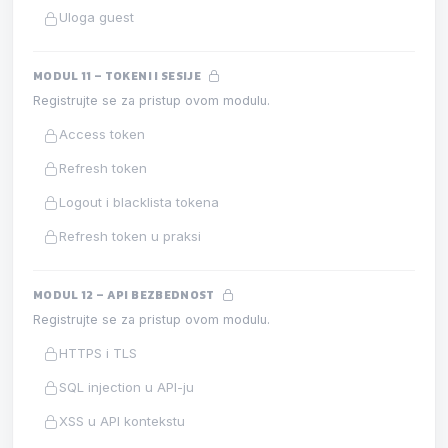
Uloga guest
MODUL 11 – TOKENI I SESIJE
Registrujte se za pristup ovom modulu.
Access token
Refresh token
Logout i blacklista tokena
Refresh token u praksi
MODUL 12 – API BEZBEDNOST
Registrujte se za pristup ovom modulu.
HTTPS i TLS
SQL injection u API-ju
XSS u API kontekstu