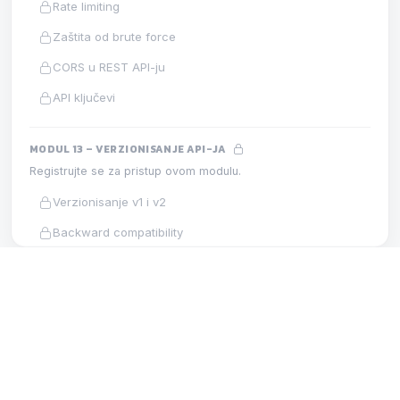
Rate limiting
Zaštita od brute force
CORS u REST API-ju
API ključevi
MODUL 13 – VERZIONISANJE API-JA
Registrujte se za pristup ovom modulu.
Verzionisanje v1 i v2
Backward compatibility
Strategija verzionisanja
MODUL 10 – AUTORIZACIJA I ULOGE
LEKCIJA
MODUL 14 – SWAGGER I OPENAPI
Registrujte se za pristup ovom modulu.
Uloga admin
OpenAPI i Swagger
Automatska Swagger dokumentacija