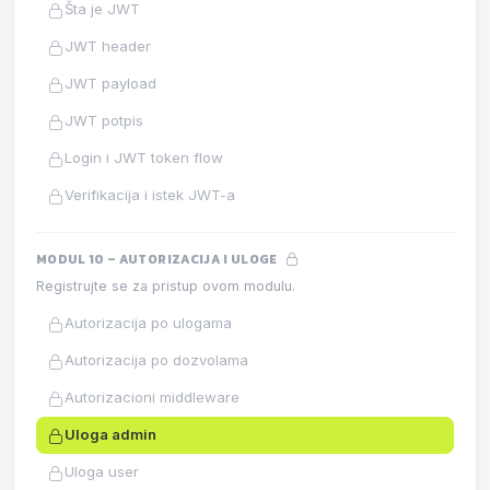
Šta je JWT
JWT header
JWT payload
JWT potpis
Login i JWT token flow
Verifikacija i istek JWT-a
MODUL 10 – AUTORIZACIJA I ULOGE
Registrujte se za pristup ovom modulu.
Autorizacija po ulogama
Autorizacija po dozvolama
Autorizacioni middleware
Uloga admin
Uloga user