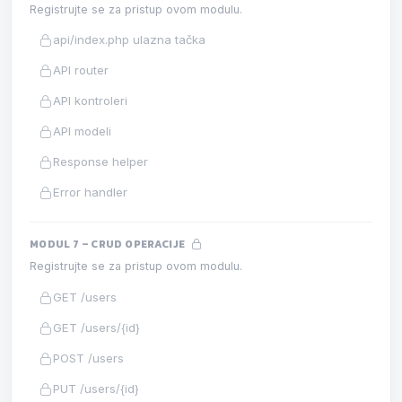
Registrujte se za pristup ovom modulu.
api/index.php ulazna tačka
API router
API kontroleri
API modeli
Response helper
Error handler
MODUL 7 – CRUD OPERACIJE
Registrujte se za pristup ovom modulu.
GET /users
GET /users/{id}
POST /users
PUT /users/{id}