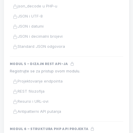
json_decode u PHP-u
JSON i UTF-8
JSON i datumi
JSON i decimalni brojevi
Standard JSON odgovora
MODUL 5 – DIZAJN REST API-JA
Registrujte se za pristup ovom modulu.
Projektovanje endpointa
REST filozofija
Resursi i URL-ovi
Antipatterni API putanja
MODUL 6 – STRUKTURA PHP API PROJEKTA