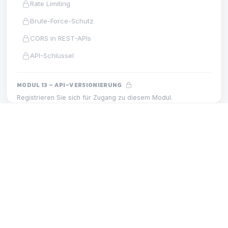
Rate Limiting
Brute-Force-Schutz
CORS in REST-APIs
API-Schlüssel
MODUL 13 – API-VERSIONIERUNG
Registrieren Sie sich für Zugang zu diesem Modul.
Versionierung v1 und v2
Abwärtskompatibilität
MODUL 10 – AUTORISIERUNG UND ROLLEN
LEKTION
Versionierungsstrategie
Admin-Rolle
MODUL 14 – SWAGGER UND OPENAPI
Registrieren Sie sich für Zugang zu diesem Modul.
OpenAPI und Swagger
Automatische Swagger-Dokumentation