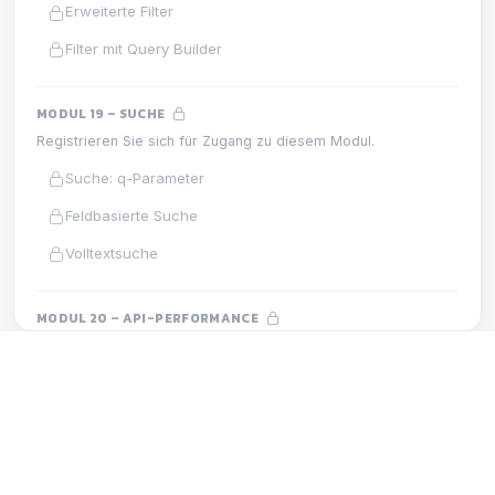
Erweiterte Filter
Filter mit Query Builder
MODUL 19 – SUCHE
Registrieren Sie sich für Zugang zu diesem Modul.
Suche: q-Parameter
Feldbasierte Suche
Volltextsuche
MODUL 20 – API-PERFORMANCE
Registrieren Sie sich für Zugang zu diesem Modul.
Antwort-Caching
MODUL 2 – HTTP-METHODEN
LEKTION
Gzip-Kompression
HTTP POST
ETag und bedingte Anfragen
Payload-Kompression