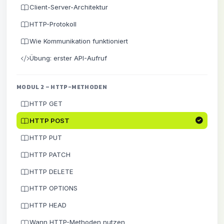
Client-Server-Architektur
HTTP-Protokoll
Wie Kommunikation funktioniert
Übung: erster API-Aufruf
MODUL 2 – HTTP-METHODEN
HTTP GET
HTTP POST
HTTP PUT
HTTP PATCH
HTTP DELETE
HTTP OPTIONS
HTTP HEAD
Wann HTTP-Methoden nutzen