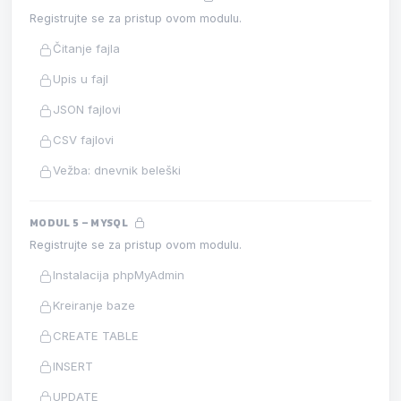
Registrujte se za pristup ovom modulu.
Čitanje fajla
Upis u fajl
JSON fajlovi
CSV fajlovi
Vežba: dnevnik beleški
MODUL 5 – MYSQL
Registrujte se za pristup ovom modulu.
Instalacija phpMyAdmin
Kreiranje baze
CREATE TABLE
INSERT
UPDATE