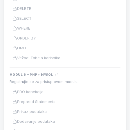
DELETE
SELECT
WHERE
ORDER BY
LIMIT
Vežba: Tabela korisnika
MODUL 6 – PHP + MYSQL
Registrujte se za pristup ovom modulu.
PDO konekcija
Prepared Statements
Prikaz podataka
Dodavanje podataka