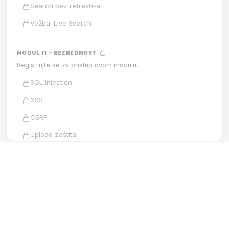
Search bez refresh-a
Vežba: Live Search
MODUL 11 – BEZBEDNOST
Registrujte se za pristup ovom modulu.
SQL Injection
XSS
CSRF
Upload zaštita
Session zaštita
HTTPS
MODUL 9 – RAD SA API-JIMA
VEŽBA
Vežba: Sigurna login aplikacija
Vežba: Weather API
MODUL 12 – EMAIL