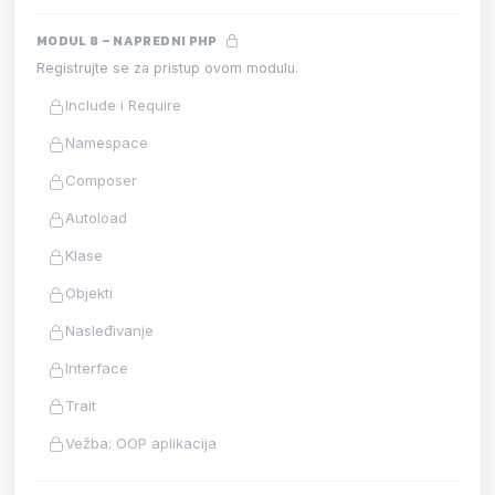
MODUL 8 – NAPREDNI PHP
Registrujte se za pristup ovom modulu.
Include i Require
Namespace
Composer
Autoload
Klase
Objekti
Nasleđivanje
Interface
Trait
Vežba: OOP aplikacija