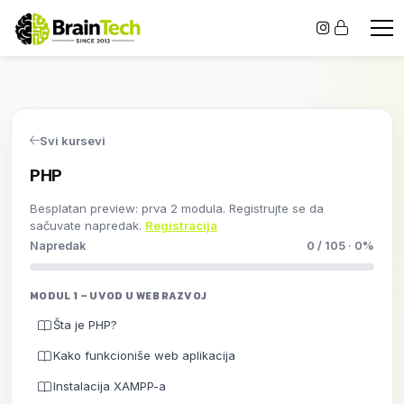
Svi kursevi
PHP
Besplatan preview: prva 2 modula. Registrujte se da
sačuvate napredak.
Registracija
Napredak
0 / 105 · 0%
MODUL 1 – UVOD U WEB RAZVOJ
Šta je PHP?
Kako funkcioniše web aplikacija
Instalacija XAMPP-a