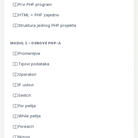
Prvi PHP program
HTML + PHP zajedno
Struktura jednog PHP projekta
MODUL 2 – OSNOVE PHP-A
Promenljive
Tipovi podataka
Operatori
IF uslovi
Switch
For petlja
While petlja
Foreach
Nizovi