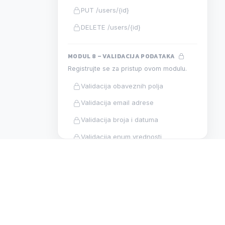
PUT /users/{id}
DELETE /users/{id}
MODUL 8 – VALIDACIJA PODATAKA
Registrujte se za pristup ovom modulu.
Validacija obaveznih polja
Validacija email adrese
Validacija broja i datuma
Validacija enum vrednosti
Validacija duplikata
Validacione greške u odgovoru
Validacija u praksi
N
DEVELOPMENT
MODUL 9 – JWT AUTENTIFIKACIJA