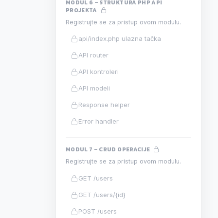
MODUL 6 – STRUKTURA PHP API
PROJEKTA
Registrujte se za pristup ovom modulu.
api/index.php ulazna tačka
API router
API kontroleri
API modeli
Response helper
Error handler
MODUL 7 – CRUD OPERACIJE
Registrujte se za pristup ovom modulu.
GET /users
GET /users/{id}
POST /users