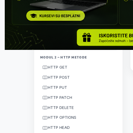
Klijent–server arhitektura
HTTP protokol
Kako funkcioniše komunikacija
Vežba: prvi API poziv
MODUL 2 – HTTP METODE
HTTP GET
HTTP POST
HTTP PUT
HTTP PATCH
HTTP DELETE
HTTP OPTIONS
HTTP HEAD