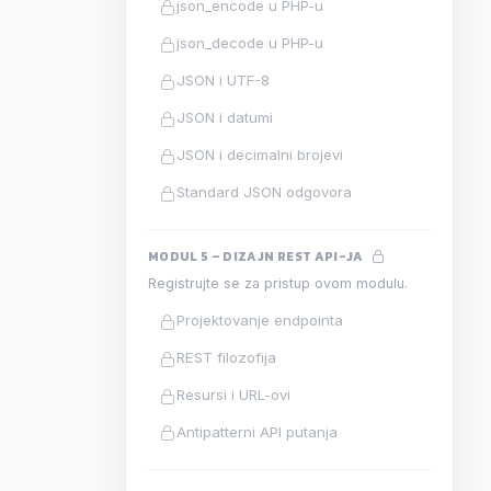
json_encode u PHP-u
json_decode u PHP-u
JSON i UTF-8
JSON i datumi
JSON i decimalni brojevi
Standard JSON odgovora
MODUL 5 – DIZAJN REST API-JA
Registrujte se za pristup ovom modulu.
Projektovanje endpointa
REST filozofija
Resursi i URL-ovi
Antipatterni API putanja