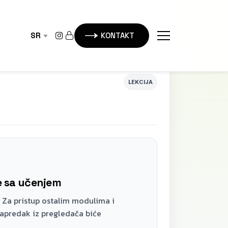
SR
KONTAKT
LEKCIJA
te sa učenjem
 Za pristup ostalim modulima i
napredak iz pregledača biće