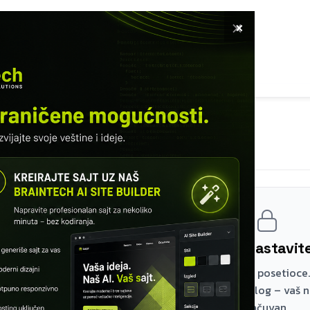
×
ETNA
SOFTVER
USLUGE
KURSEVI
KNUTI RADOVI
INFO
MODUL 15 – TESTIRANJE API-JA
Test kolekcije
Registrujte se i nastavi
Prva dva modula su besplatna za sve posetioce.
lekcijama napravite besplatan nalog – vaš 
sačuvan.