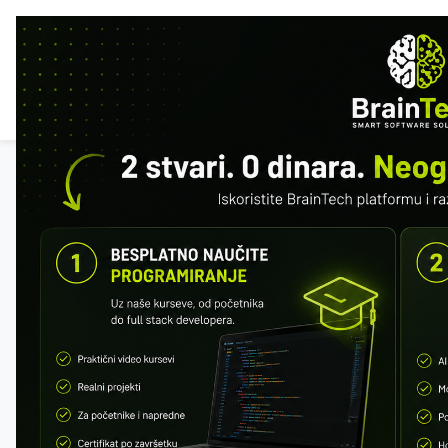
POČ
ISTA
Svi kursevi
REST API Masterclass
Besplatan preview: prva 2 modula.
Registrujte se da sačuvate napredak.
Registracija
Napredak
0 / 137 · 0%
MODUL 1 – UVOD U API I HTTP
Šta je API
REST vs SOAP
REST vs GraphQL