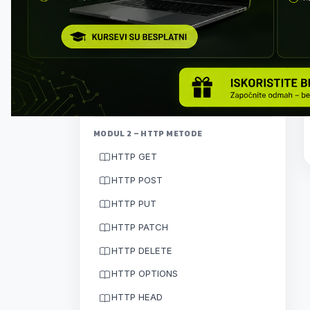
Klijent–server arhitektura
HTTP protokol
Kako funkcioniše komunikacija
Vežba: prvi API poziv
MODUL 2 – HTTP METODE
HTTP GET
HTTP POST
HTTP PUT
HTTP PATCH
HTTP DELETE
HTTP OPTIONS
HTTP HEAD