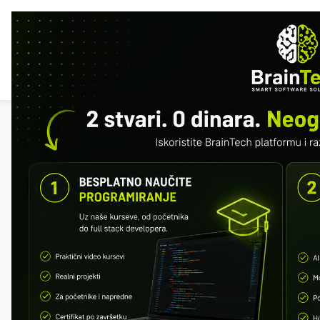
POČ
ISTA
Svi kursevi
REST API Masterclass
Besplatan preview: prva 2 modula.
Registrujte se da sačuvate napredak.
Registracija
Napredak
0 / 137 · 0%
MODUL 1 – UVOD U API I HTTP
Šta je API
REST vs SOAP
REST vs GraphQL