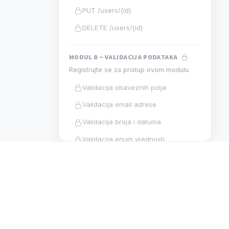
PUT /users/{id}
DELETE /users/{id}
MODUL 8 – VALIDACIJA PODATAKA
Registrujte se za pristup ovom modulu.
Validacija obaveznih polja
Validacija email adrese
Validacija broja i datuma
Validacija enum vrednosti
Validacija duplikata
Validacione greške u odgovoru
Validacija u praksi
N
DEVELOPMENT
MODUL 9 – JWT AUTENTIFIKACIJA