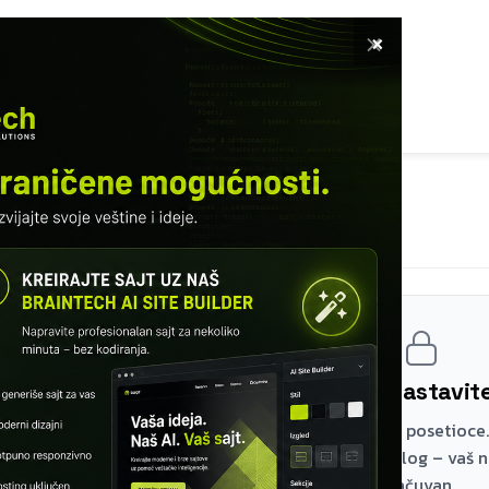
×
ETNA
SOFTVER
USLUGE
KURSEVI
KNUTI RADOVI
INFO
MODUL 5 – DIZAJN REST API-JA
REST filozofija
Registrujte se i nastavi
Prva dva modula su besplatna za sve posetioce.
lekcijama napravite besplatan nalog – vaš 
sačuvan.