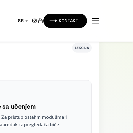
SR
KONTAKT
LEKCIJA
te sa učenjem
 Za pristup ostalim modulima i
napredak iz pregledača biće