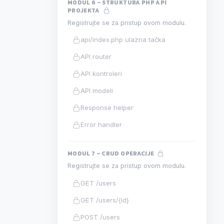
MODUL 6 – STRUKTURA PHP API
PROJEKTA
Registrujte se za pristup ovom modulu.
api/index.php ulazna tačka
API router
API kontroleri
API modeli
Response helper
Error handler
MODUL 7 – CRUD OPERACIJE
Registrujte se za pristup ovom modulu.
GET /users
GET /users/{id}
POST /users