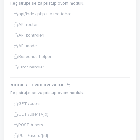
Registrujte se za pristup ovom modulu.
api/index.php ulazna tačka
API router
API kontroleri
API modeli
Response helper
Error handler
MODUL 7 – CRUD OPERACIJE
Registrujte se za pristup ovom modulu.
GET /users
GET /users/{id}
POST /users
PUT /users/{id}