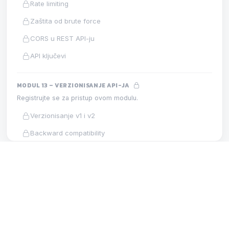
Rate limiting
Zaštita od brute force
CORS u REST API-ju
API ključevi
MODUL 13 – VERZIONISANJE API-JA
Registrujte se za pristup ovom modulu.
Verzionisanje v1 i v2
Backward compatibility
Strategija verzionisanja
MODUL 17 – PAGINACIJA
LEKCIJA
MODUL 14 – SWAGGER I OPENAPI
Registrujte se za pristup ovom modulu.
Paginacija: best practices
OpenAPI i Swagger
Automatska Swagger dokumentacija