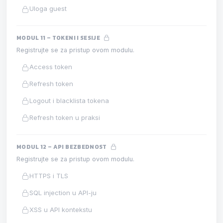
Uloga guest
MODUL 11 – TOKENI I SESIJE
Registrujte se za pristup ovom modulu.
Access token
Refresh token
Logout i blacklista tokena
Refresh token u praksi
MODUL 12 – API BEZBEDNOST
Registrujte se za pristup ovom modulu.
HTTPS i TLS
SQL injection u API-ju
XSS u API kontekstu