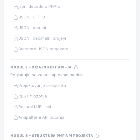
json_decode u PHP-u
JSON i UTF-8
JSON i datumi
JSON i decimalni brojevi
Standard JSON odgovora
MODUL 5 – DIZAJN REST API-JA
Registrujte se za pristup ovom modulu.
Projektovanje endpointa
REST filozofija
Resursi i URL-ovi
Antipatterni API putanja
MODUL 6 – STRUKTURA PHP API PROJEKTA