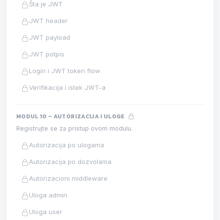
Šta je JWT
JWT header
JWT payload
JWT potpis
Login i JWT token flow
Verifikacija i istek JWT-a
MODUL 10 – AUTORIZACIJA I ULOGE
Registrujte se za pristup ovom modulu.
Autorizacija po ulogama
Autorizacija po dozvolama
Autorizacioni middleware
Uloga admin
Uloga user