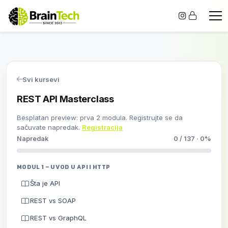
Svi kursevi
REST API Masterclass
Besplatan preview: prva 2 modula. Registrujte se da
sačuvate napredak.
Registracija
Napredak
0 / 137 · 0%
MODUL 1 – UVOD U API I HTTP
Šta je API
REST vs SOAP
REST vs GraphQL