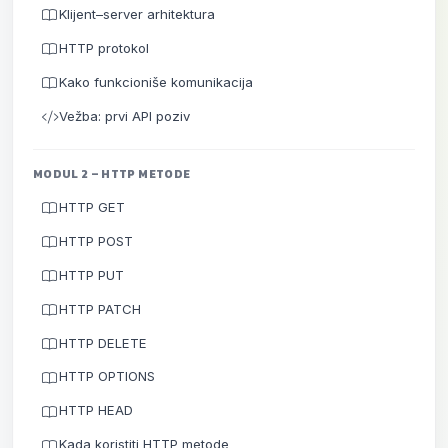
Klijent–server arhitektura
HTTP protokol
Kako funkcioniše komunikacija
Vežba: prvi API poziv
MODUL 2 – HTTP METODE
HTTP GET
HTTP POST
HTTP PUT
HTTP PATCH
HTTP DELETE
HTTP OPTIONS
HTTP HEAD
Kada koristiti HTTP metode