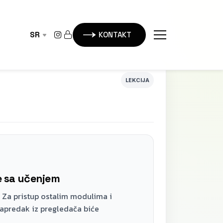
SR
KONTAKT
LEKCIJA
te sa učenjem
 Za pristup ostalim modulima i
napredak iz pregledača biće