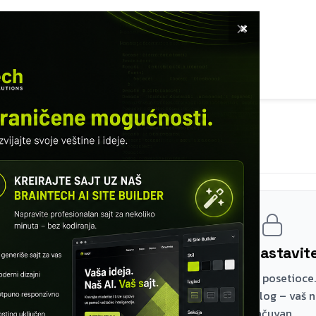
×
ETNA
SOFTVER
USLUGE
KURSEVI
KNUTI RADOVI
INFO
MODUL 23 – MOBILNI API
Mobilni API best practices
Registrujte se i nastavi
Prva dva modula su besplatna za sve posetioce.
lekcijama napravite besplatan nalog – vaš 
sačuvan.