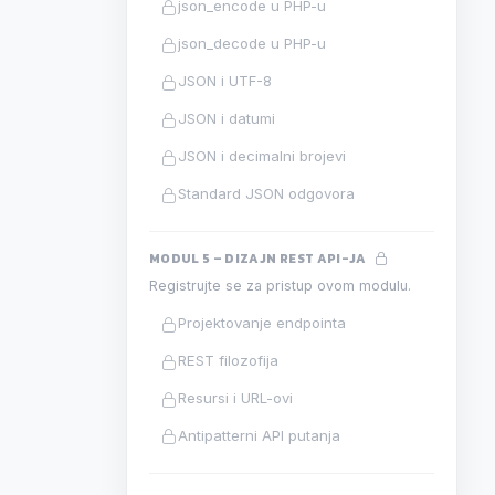
json_encode u PHP-u
json_decode u PHP-u
JSON i UTF-8
JSON i datumi
JSON i decimalni brojevi
Standard JSON odgovora
MODUL 5 – DIZAJN REST API-JA
Registrujte se za pristup ovom modulu.
Projektovanje endpointa
REST filozofija
Resursi i URL-ovi
Antipatterni API putanja