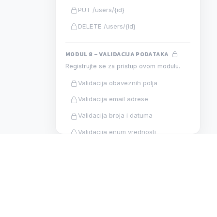
PUT /users/{id}
DELETE /users/{id}
MODUL 8 – VALIDACIJA PODATAKA
Registrujte se za pristup ovom modulu.
Validacija obaveznih polja
Validacija email adrese
Validacija broja i datuma
Validacija enum vrednosti
Validacija duplikata
Validacione greške u odgovoru
Validacija u praksi
N
DEVELOPMENT
MODUL 9 – JWT AUTENTIFIKACIJA