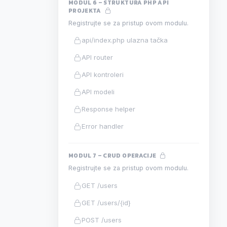
MODUL 6 – STRUKTURA PHP API
PROJEKTA
Registrujte se za pristup ovom modulu.
api/index.php ulazna tačka
API router
API kontroleri
API modeli
Response helper
Error handler
MODUL 7 – CRUD OPERACIJE
Registrujte se za pristup ovom modulu.
GET /users
GET /users/{id}
POST /users