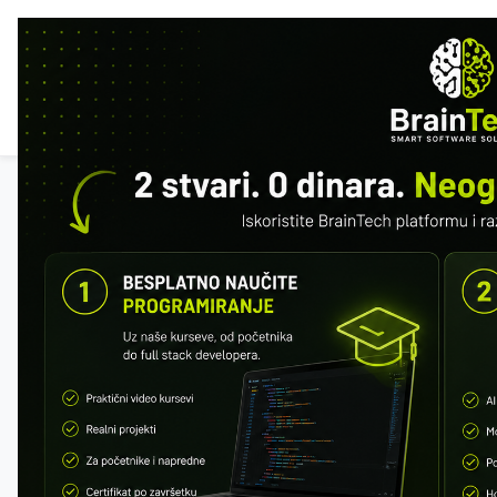
POČ
ISTA
Svi kursevi
REST API Masterclass
Besplatan preview: prva 2 modula.
Registrujte se da sačuvate napredak.
Registracija
Napredak
0 / 137 · 0%
MODUL 1 – UVOD U API I HTTP
Šta je API
REST vs SOAP
REST vs GraphQL