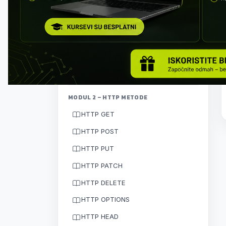
Klijent–server arhitektura
HTTP protokol
Kako funkcioniše komunikacija
Vežba: prvi API poziv
MODUL 2 – HTTP METODE
HTTP GET
HTTP POST
HTTP PUT
HTTP PATCH
HTTP DELETE
HTTP OPTIONS
HTTP HEAD