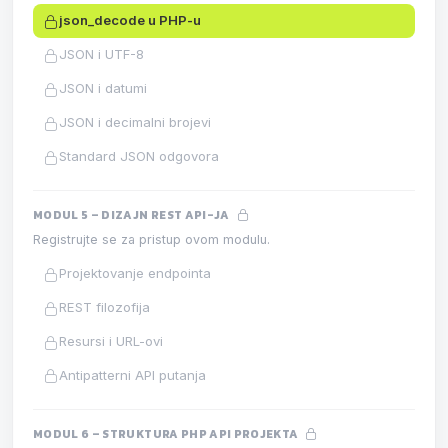
json_decode u PHP-u
JSON i UTF-8
JSON i datumi
JSON i decimalni brojevi
Standard JSON odgovora
MODUL 5 – DIZAJN REST API-JA
Registrujte se za pristup ovom modulu.
Projektovanje endpointa
REST filozofija
Resursi i URL-ovi
Antipatterni API putanja
MODUL 6 – STRUKTURA PHP API PROJEKTA