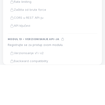
Rate limiting
Zaštita od brute force
CORS u REST API-ju
API ključevi
MODUL 13 – VERZIONISANJE API-JA
Registrujte se za pristup ovom modulu.
Verzionisanje v1 i v2
Backward compatibility
Strategija verzionisanja
MODUL 4 – JSON U REST API-JU
LEKCIJA
MODUL 14 – SWAGGER I OPENAPI
Registrujte se za pristup ovom modulu.
json_decode u PHP-u
OpenAPI i Swagger
Automatska Swagger dokumentacija