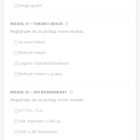
Uloga guest
MODUL 11 – TOKENI I SESIJE
Registrujte se za pristup ovom modulu.
Access token
Refresh token
Logout i blacklista tokena
Refresh token u praksi
MODUL 12 – API BEZBEDNOST
Registrujte se za pristup ovom modulu.
HTTPS i TLS
SQL injection u API-ju
XSS u API kontekstu