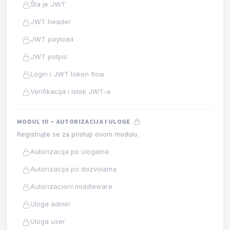
Šta je JWT
JWT header
JWT payload
JWT potpis
Login i JWT token flow
Verifikacija i istek JWT-a
MODUL 10 – AUTORIZACIJA I ULOGE
Registrujte se za pristup ovom modulu.
Autorizacija po ulogama
Autorizacija po dozvolama
Autorizacioni middleware
Uloga admin
Uloga user