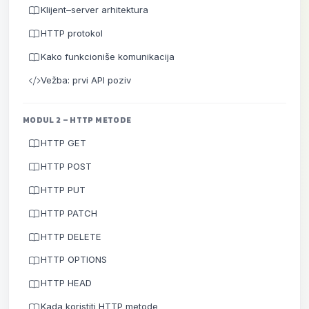
Klijent–server arhitektura
HTTP protokol
Kako funkcioniše komunikacija
Vežba: prvi API poziv
MODUL 2 – HTTP METODE
HTTP GET
HTTP POST
HTTP PUT
HTTP PATCH
HTTP DELETE
HTTP OPTIONS
HTTP HEAD
Kada koristiti HTTP metode