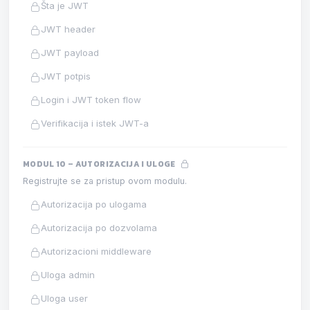
Šta je JWT
JWT header
JWT payload
JWT potpis
Login i JWT token flow
Verifikacija i istek JWT-a
MODUL 10 – AUTORIZACIJA I ULOGE
Registrujte se za pristup ovom modulu.
Autorizacija po ulogama
Autorizacija po dozvolama
Autorizacioni middleware
Uloga admin
Uloga user