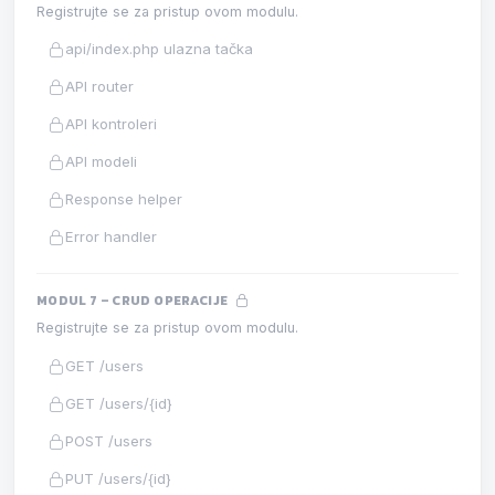
Registrujte se za pristup ovom modulu.
api/index.php ulazna tačka
API router
API kontroleri
API modeli
Response helper
Error handler
MODUL 7 – CRUD OPERACIJE
Registrujte se za pristup ovom modulu.
GET /users
GET /users/{id}
POST /users
PUT /users/{id}