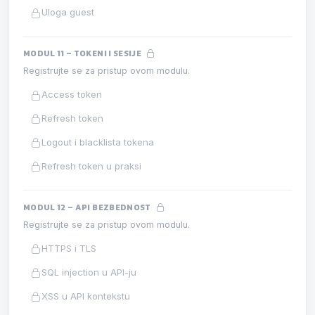
Uloga guest
MODUL 11 – TOKENI I SESIJE
Registrujte se za pristup ovom modulu.
Access token
Refresh token
Logout i blacklista tokena
Refresh token u praksi
MODUL 12 – API BEZBEDNOST
Registrujte se za pristup ovom modulu.
HTTPS i TLS
SQL injection u API-ju
XSS u API kontekstu