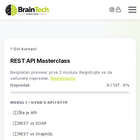
Svi kursevi
REST API Masterclass
Besplatan preview: prva 2 modula. Registrujte se da
sačuvate napredak.
Registracija
Napredak
0 / 137 · 0%
MODUL 1 – UVOD U API I HTTP
Šta je API
REST vs SOAP
REST vs GraphQL