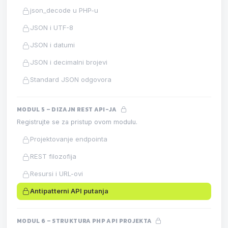
json_decode u PHP-u
JSON i UTF-8
JSON i datumi
JSON i decimalni brojevi
Standard JSON odgovora
MODUL 5 – DIZAJN REST API-JA
Registrujte se za pristup ovom modulu.
Projektovanje endpointa
REST filozofija
Resursi i URL-ovi
Antipatterni API putanja
MODUL 6 – STRUKTURA PHP API PROJEKTA