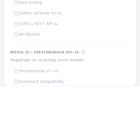
Rate limiting
Zaštita od brute force
CORS u REST API-ju
API ključevi
MODUL 13 – VERZIONISANJE API-JA
Registrujte se za pristup ovom modulu.
Verzionisanje v1 i v2
Backward compatibility
Strategija verzionisanja
MODUL 5 – DIZAJN REST API-JA
LEKCIJA
MODUL 14 – SWAGGER I OPENAPI
Registrujte se za pristup ovom modulu.
Antipatterni API putanja
OpenAPI i Swagger
Automatska Swagger dokumentacija