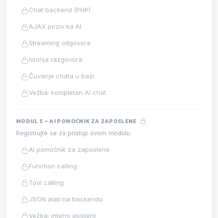
Chat backend (PHP)
AJAX poziv ka AI
Streaming odgovora
Istorija razgovora
Čuvanje chata u bazi
Vežba: kompletan AI chat
MODUL 5 – AI POMOĆNIK ZA ZAPOSLENE
Registrujte se za pristup ovom modulu.
AI pomoćnik za zaposlene
Function calling
Tool calling
JSON alati na backendu
Vežba: interni asistent