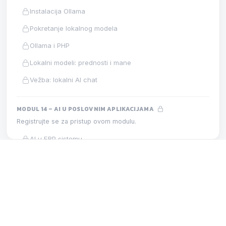
Instalacija Ollama
Pokretanje lokalnog modela
Ollama i PHP
Lokalni modeli: prednosti i mane
Vežba: lokalni AI chat
MODUL 14 – AI U POSLOVNIM APLIKACIJAMA
Registrujte se za pristup ovom modulu.
AI u ERP sistemu
AI u CRM-u
MODUL 9 – AI PRETRAGA
AI u HR
LEKCIJA
AI u magacinu
Semantička pretraga
AI na fakultetu
AI u hotelu