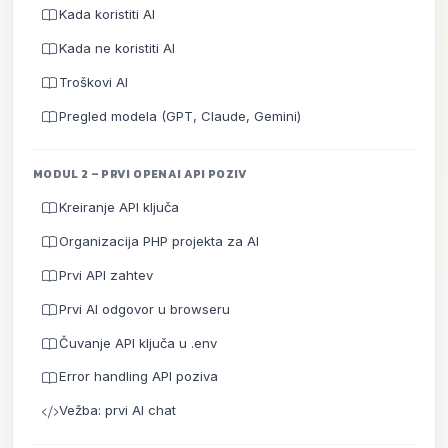
Kada koristiti AI
Kada ne koristiti AI
Troškovi AI
Pregled modela (GPT, Claude, Gemini)
MODUL 2 – PRVI OPENAI API POZIV
Kreiranje API ključa
Organizacija PHP projekta za AI
Prvi API zahtev
Prvi AI odgovor u browseru
Čuvanje API ključa u .env
Error handling API poziva
Vežba: prvi AI chat