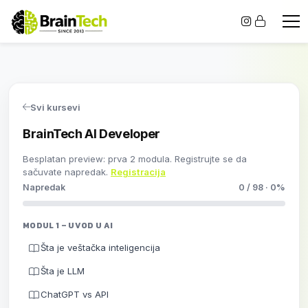
Svi kursevi
BrainTech AI Developer
Besplatan preview: prva 2 modula. Registrujte se da
sačuvate napredak.
Registracija
Napredak
0 / 98 · 0%
MODUL 1 – UVOD U AI
Šta je veštačka inteligencija
Šta je LLM
ChatGPT vs API