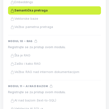
Embeddings
Semantička pretraga
Vektorske baze
Vežba: pametna pretraga
MODUL 10 – RAG
Registrujte se za pristup ovom modulu.
Šta je RAG
Zašto i kako RAG
Vežba: RAG nad internom dokumentacijom
MODUL 11 – AI NAD BAZOM
Registrujte se za pristup ovom modulu.
AI nad bazom (text-to-SQL)
Validacija AI SQL-a