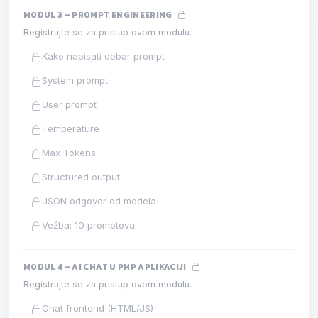
MODUL 3 – PROMPT ENGINEERING
Registrujte se za pristup ovom modulu.
Kako napisati dobar prompt
System prompt
User prompt
Temperature
Max Tokens
Structured output
JSON odgovor od modela
Vežba: 10 promptova
MODUL 4 – AI CHAT U PHP APLIKACIJI
Registrujte se za pristup ovom modulu.
Chat frontend (HTML/JS)