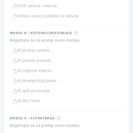
OCR računa i faktura
Vežba: izvuci podatke sa računa
MODUL 8 – AUTOMATSKO PISANJE
Registrujte se za pristup ovom modulu.
AI pisanje emaila
AI pisanje ponuda
AI odgovor klijentu
AI pisanje blog posta
AI opis proizvoda
AI SEO tekst
MODUL 9 – AI PRETRAGA
Registrujte se za pristup ovom modulu.