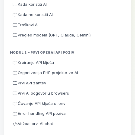
Kada koristiti AI
Kada ne koristiti AI
Troškovi AI
Pregled modela (GPT, Claude, Gemini)
MODUL 2 – PRVI OPENAI API POZIV
Kreiranje API ključa
Organizacija PHP projekta za AI
Prvi API zahtev
Prvi AI odgovor u browseru
Čuvanje API ključa u .env
Error handling API poziva
Vežba: prvi AI chat