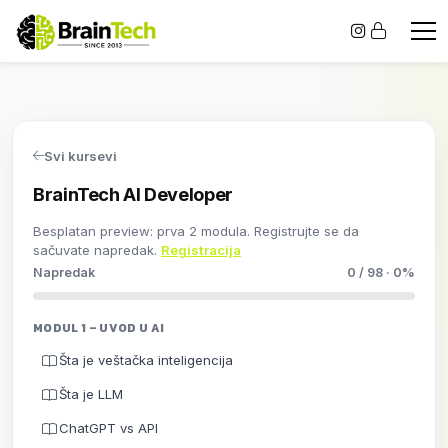
Svi kursevi
BrainTech AI Developer
Besplatan preview: prva 2 modula. Registrujte se da
sačuvate napredak.
Registracija
Napredak
0 / 98 · 0%
MODUL 1 – UVOD U AI
Šta je veštačka inteligencija
Šta je LLM
ChatGPT vs API