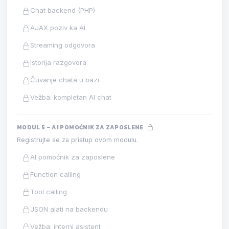
Chat backend (PHP)
AJAX poziv ka AI
Streaming odgovora
Istorija razgovora
Čuvanje chata u bazi
Vežba: kompletan AI chat
MODUL 5 – AI POMOĆNIK ZA ZAPOSLENE
Registrujte se za pristup ovom modulu.
AI pomoćnik za zaposlene
Function calling
Tool calling
JSON alati na backendu
Vežba: interni asistent