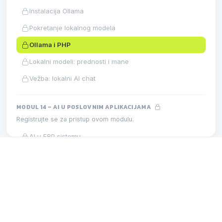
Instalacija Ollama
Pokretanje lokalnog modela
Ollama i PHP
Lokalni modeli: prednosti i mane
Vežba: lokalni AI chat
MODUL 14 – AI U POSLOVNIM APLIKACIJAMA
Registrujte se za pristup ovom modulu.
AI u ERP sistemu
AI u CRM-u
MODUL 13 – LOKALNI MODELI
AI u HR
LEKCIJA
AI u magacinu
Ollama i PHP
AI na fakultetu
AI u hotelu