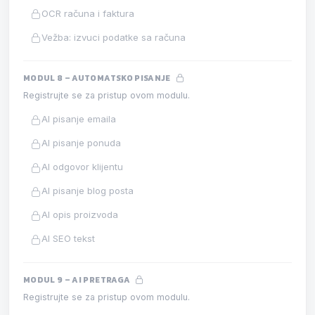
OCR računa i faktura
Vežba: izvuci podatke sa računa
MODUL 8 – AUTOMATSKO PISANJE
Registrujte se za pristup ovom modulu.
AI pisanje emaila
AI pisanje ponuda
AI odgovor klijentu
AI pisanje blog posta
AI opis proizvoda
AI SEO tekst
MODUL 9 – AI PRETRAGA
Registrujte se za pristup ovom modulu.