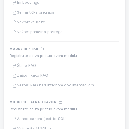
Embeddings
Semantička pretraga
Vektorske baze
Vežba: pametna pretraga
MODUL 10 – RAG
Registrujte se za pristup ovom modulu.
Šta je RAG
Zašto i kako RAG
Vežba: RAG nad internom dokumentacijom
MODUL 11 – AI NAD BAZOM
Registrujte se za pristup ovom modulu.
AI nad bazom (text-to-SQL)
Validacija AI SQL-a