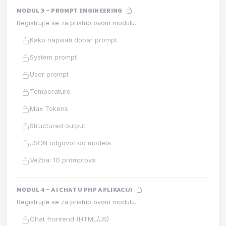
MODUL 3 – PROMPT ENGINEERING
Registrujte se za pristup ovom modulu.
Kako napisati dobar prompt
System prompt
User prompt
Temperature
Max Tokens
Structured output
JSON odgovor od modela
Vežba: 10 promptova
MODUL 4 – AI CHAT U PHP APLIKACIJI
Registrujte se za pristup ovom modulu.
Chat frontend (HTML/JS)