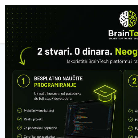
HOM
INF
Alle Kurse
SQL & MySQL
Kostenlose Vorschau: erste 2 Module.
Registrieren Sie sich, um den Fortschritt
zu speichern.
Registrieren
Fortschritt
0 / 152 · 0%
MODUL 1 – WAS IST EINE DATENBANK
Was ist ein DBMS
SQL vs MySQL
Relationale Datenbanken