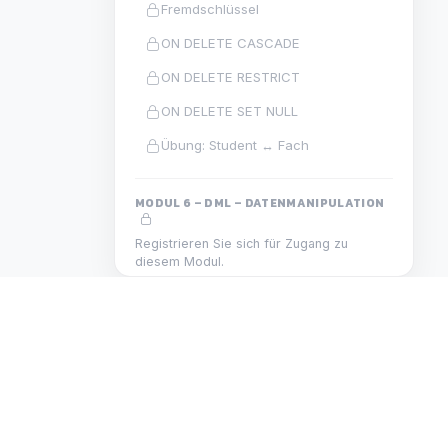
Fremdschlüssel
ON DELETE CASCADE
ON DELETE RESTRICT
ON DELETE SET NULL
Übung: Student ↔ Fach
MODUL 6 – DML – DATENMANIPULATION
Registrieren Sie sich für Zugang zu
diesem Modul.
INSERT
UPDATE
DELETE
TRUNCATE
N
DEVELOPMENT
Übung: DB befüllen