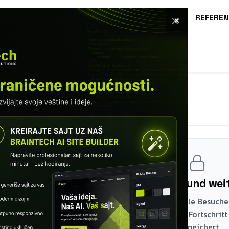
×
E
SOFTWARE
LEISTUNGEN
KURSE
REFEREN
O
MODUL 11 – UNTERABFRAGEN
EXISTS
Registrieren und wei
Die ersten zwei Module sind für alle Besucher
kostenloses Konto für den Rest – Ihr Fortschritt
gespeichert.