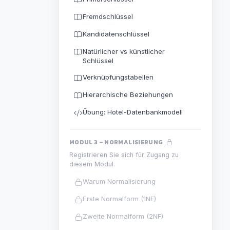
Fremdschlüssel
Kandidatenschlüssel
Natürlicher vs künstlicher
Schlüssel
Verknüpfungstabellen
Hierarchische Beziehungen
Übung: Hotel-Datenbankmodell
MODUL 3 – NORMALISIERUNG
Registrieren Sie sich für Zugang zu
diesem Modul.
Warum Normalisierung
Erste Normalform (1NF)
Zweite Normalform (2NF)