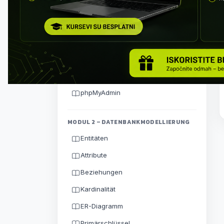
Wie ein Datenbankdesigner
denken
Client-SServer-Architektur
MySQL Server installieren
MySQL Workbench
phpMyAdmin
MODUL 2 – DATENBANKMODELLIERUNG
Entitäten
Attribute
Beziehungen
Kardinalität
ER-Diagramm
Primärschlüssel