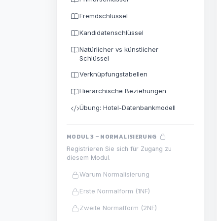
Fremdschlüssel
Kandidatenschlüssel
Natürlicher vs künstlicher
Schlüssel
Verknüpfungstabellen
Hierarchische Beziehungen
Übung: Hotel-Datenbankmodell
MODUL 3 – NORMALISIERUNG
Registrieren Sie sich für Zugang zu
diesem Modul.
Warum Normalisierung
Erste Normalform (1NF)
Zweite Normalform (2NF)