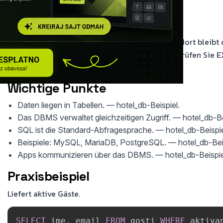
Module konsistent bleiben.
Im Detail
Das DBMS ersetzt keine PHP-Geschäftslogik — dort bleibt d
SQL-Beispiel in Workbench auf Testdaten aus, prüfen Sie
dokumentieren Sie erwartete Ergebnisse.
Wichtige Punkte
Daten liegen in Tabellen. — hotel_db-Beispiel.
Das DBMS verwaltet gleichzeitigen Zugriff. — hotel_db-Be
SQL ist die Standard-Abfragesprache. — hotel_db-Beispie
Beispiele: MySQL, MariaDB, PostgreSQL. — hotel_db-Beis
Apps kommunizieren über das DBMS. — hotel_db-Beispie
Praxisbeispiel
Liefert aktive Gäste.
SELECT
 ime
,
 email 
FROM
 gosti 
WHERE
 aktiva