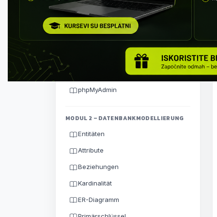
Wie ein Datenbankdesigner
denken
Client-SServer-Architektur
MySQL Server installieren
MySQL Workbench
phpMyAdmin
MODUL 2 – DATENBANKMODELLIERUNG
Entitäten
Attribute
Beziehungen
Kardinalität
ER-Diagramm
Primärschlüssel