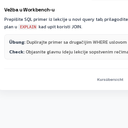
Vežba u Workbench-u
Prepišite SQL primer iz lekcije u novi query tab, prilagodi
plan u
kad upit koristi JOIN.
EXPLAIN
Übung:
Duplirajte primer sa drugačijim WHERE uslovom i
Check:
Objasnite glavnu ideju lekcije sopstvenim rečima
Kursübersicht