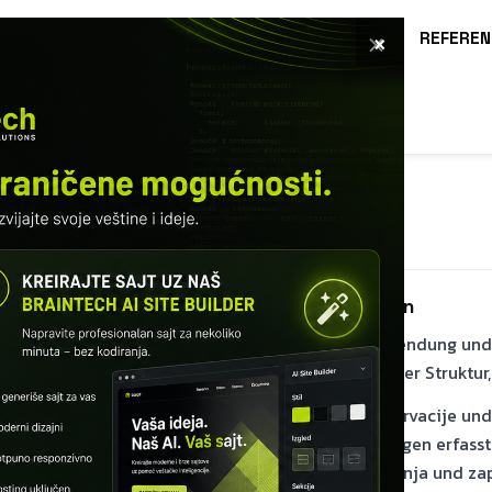
×
E
SOFTWARE
LEISTUNGEN
KURSE
REFEREN
O
MODUL 1 – WAS IST EINE DATENBANK
Was ist ein DBMS
Was ein DBMS ist und warum Sie es brauchen
Ein DBMS ist die Softwareschicht zwischen Anwendung und 
schreiben, sendet die App SQL an einen Server, der Struktur,
In hotel_db verwaltet das DBMS gosti, sobe, rezervacije und
Verfügbarkeit, während die Buchhaltung Zahlungen erfasst.
und Housekeeping gosti, sobe, rezervacije, placanja und z