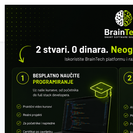
HOM
INF
Alle Kurse
SQL & MySQL
Kostenlose Vorschau: erste 2 Module.
Registrieren Sie sich, um den Fortschritt
zu speichern.
Registrieren
Fortschritt
1 / 152 · 1%
MODUL 1 – WAS IST EINE DATENBANK
Was ist ein DBMS
SQL vs MySQL
Relationale Datenbanken