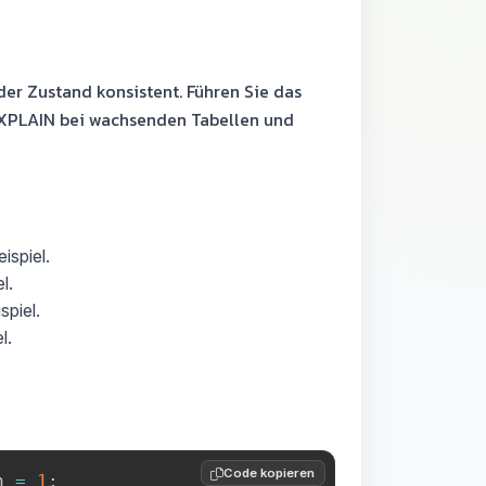
er Zustand konsistent. Führen Sie das
 EXPLAIN bei wachsenden Tabellen und
ispiel.
l.
piel.
l.
Code kopieren
n 
=
1
;