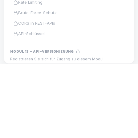
Rate Limiting
Brute-Force-Schutz
CORS in REST-APIs
API-Schlüssel
MODUL 13 – API-VERSIONIERUNG
Registrieren Sie sich für Zugang zu diesem Modul.
Versionierung v1 und v2
Abwärtskompatibilität
MODUL 22 – DRITTANBIETER-
LEKTION
INTEGRATIONEN
Versionierungsstrategie
Integration: Stripe
MODUL 14 – SWAGGER UND OPENAPI
Registrieren Sie sich für Zugang zu diesem Modul.
OpenAPI und Swagger
Automatische Swagger-Dokumentation