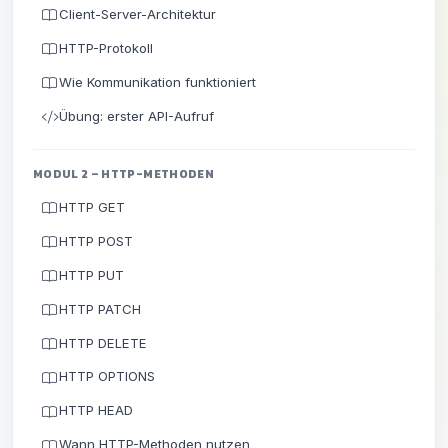
Client-Server-Architektur
HTTP-Protokoll
Wie Kommunikation funktioniert
Übung: erster API-Aufruf
MODUL 2 – HTTP-METHODEN
HTTP GET
HTTP POST
HTTP PUT
HTTP PATCH
HTTP DELETE
HTTP OPTIONS
HTTP HEAD
Wann HTTP-Methoden nutzen