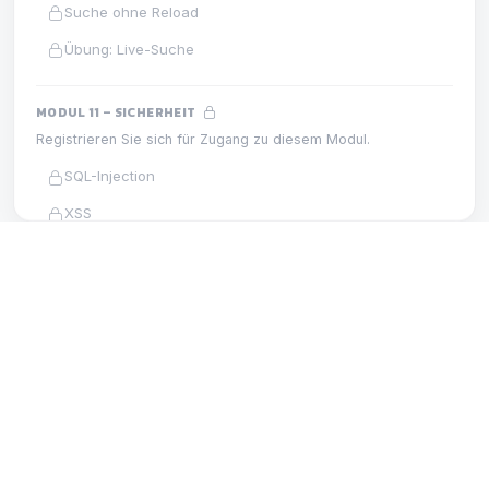
Suche ohne Reload
Übung: Live-Suche
MODUL 11 – SICHERHEIT
Registrieren Sie sich für Zugang zu diesem Modul.
SQL-Injection
XSS
CSRF
MODUL 14 – GIT
Upload-Schutz
LEKTION
Session-Schutz
GitHub
HTTPS
Übung: Sichere Login-App
MODUL 12 – E-MAIL