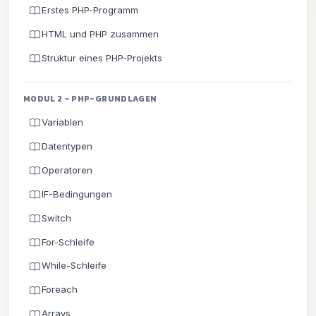
Erstes PHP-Programm
HTML und PHP zusammen
Struktur eines PHP-Projekts
MODUL 2 – PHP-GRUNDLAGEN
Variablen
Datentypen
Operatoren
IF-Bedingungen
Switch
For-Schleife
While-Schleife
Foreach
Arrays