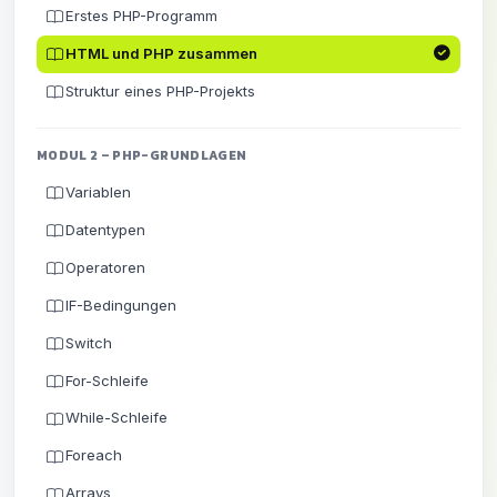
Erstes PHP-Programm
HTML und PHP zusammen
Struktur eines PHP-Projekts
MODUL 2 – PHP-GRUNDLAGEN
Variablen
Datentypen
Operatoren
IF-Bedingungen
Switch
For-Schleife
While-Schleife
Foreach
Arrays