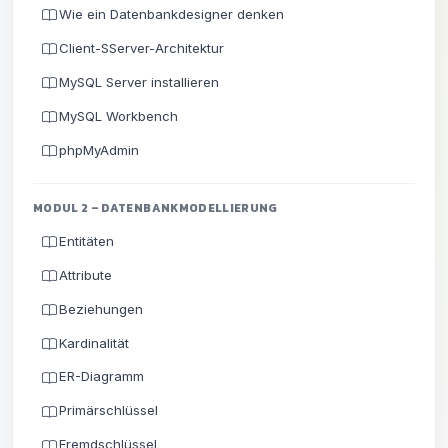
Wie ein Datenbankdesigner denken
Client-SServer-Architektur
MySQL Server installieren
MySQL Workbench
phpMyAdmin
MODUL 2 – DATENBANKMODELLIERUNG
Entitäten
Attribute
Beziehungen
Kardinalität
ER-Diagramm
Primärschlüssel
Fremdschlüssel