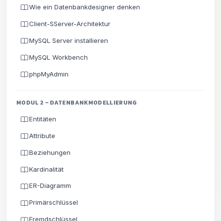
Wie ein Datenbankdesigner denken
Client-SServer-Architektur
MySQL Server installieren
MySQL Workbench
phpMyAdmin
MODUL 2 – DATENBANKMODELLIERUNG
Entitäten
Attribute
Beziehungen
Kardinalität
ER-Diagramm
Primärschlüssel
Fremdschlüssel