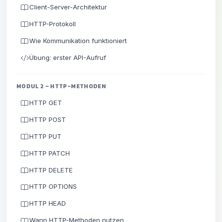
Client-Server-Architektur
HTTP-Protokoll
Wie Kommunikation funktioniert
Übung: erster API-Aufruf
MODUL 2 – HTTP-METHODEN
HTTP GET
HTTP POST
HTTP PUT
HTTP PATCH
HTTP DELETE
HTTP OPTIONS
HTTP HEAD
Wann HTTP-Methoden nutzen