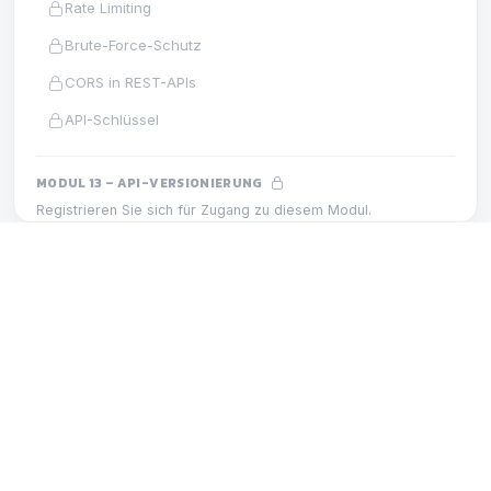
Rate Limiting
Brute-Force-Schutz
CORS in REST-APIs
API-Schlüssel
MODUL 13 – API-VERSIONIERUNG
Registrieren Sie sich für Zugang zu diesem Modul.
Versionierung v1 und v2
Abwärtskompatibilität
MODUL 8 – DATENVALIDIERUNG
LEKTION
Versionierungsstrategie
Pflichtfeld-Validierung
MODUL 14 – SWAGGER UND OPENAPI
Registrieren Sie sich für Zugang zu diesem Modul.
OpenAPI und Swagger
Automatische Swagger-Dokumentation