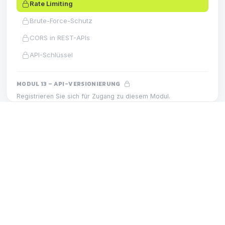
Rate Limiting
Brute-Force-Schutz
CORS in REST-APIs
API-Schlüssel
MODUL 13 – API-VERSIONIERUNG
Registrieren Sie sich für Zugang zu diesem Modul.
Versionierung v1 und v2
Abwärtskompatibilität
MODUL 12 – API-SICHERHEIT
LEKTION
Versionierungsstrategie
Rate Limiting
MODUL 14 – SWAGGER UND OPENAPI
Registrieren Sie sich für Zugang zu diesem Modul.
OpenAPI und Swagger
Automatische Swagger-Dokumentation