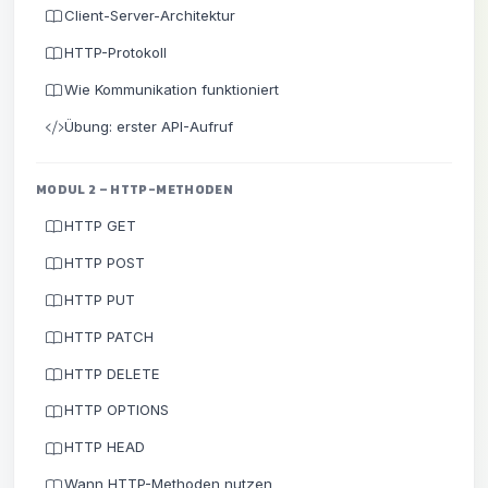
Client-Server-Architektur
HTTP-Protokoll
Wie Kommunikation funktioniert
Übung: erster API-Aufruf
MODUL 2 – HTTP-METHODEN
HTTP GET
HTTP POST
HTTP PUT
HTTP PATCH
HTTP DELETE
HTTP OPTIONS
HTTP HEAD
Wann HTTP-Methoden nutzen