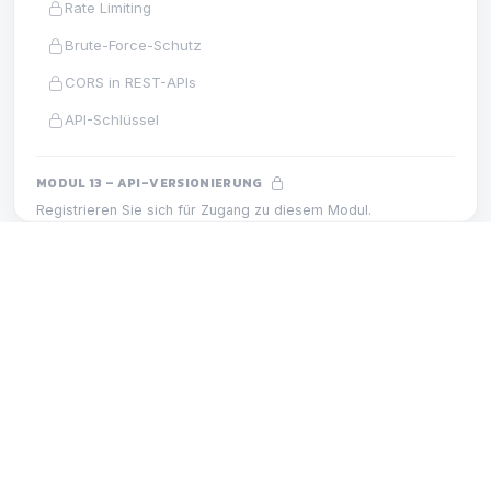
Rate Limiting
Brute-Force-Schutz
CORS in REST-APIs
API-Schlüssel
MODUL 13 – API-VERSIONIERUNG
Registrieren Sie sich für Zugang zu diesem Modul.
Versionierung v1 und v2
Abwärtskompatibilität
MODUL 23 – MOBILE API
LEKTION
Versionierungsstrategie
Mobiler Offline-Modus
MODUL 14 – SWAGGER UND OPENAPI
Registrieren Sie sich für Zugang zu diesem Modul.
OpenAPI und Swagger
Automatische Swagger-Dokumentation