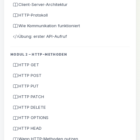
Client-Server-Architektur
HTTP-Protokoll
Wie Kommunikation funktioniert
Übung: erster API-Aufruf
MODUL 2 – HTTP-METHODEN
HTTP GET
HTTP POST
HTTP PUT
HTTP PATCH
HTTP DELETE
HTTP OPTIONS
HTTP HEAD
Wann HTTP-Methoden nutzen